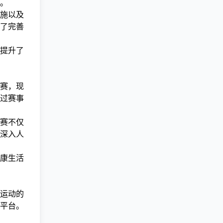
。
施以及
了完善
提升了
赛，现
过赛事
赛不仅
深入人
康生活
运动的
平台。