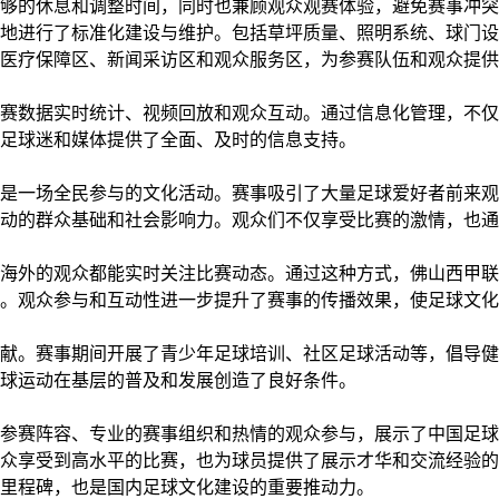
够的休息和调整时间，同时也兼顾观众观赛体验，避免赛事冲突
地进行了标准化建设与维护。包括草坪质量、照明系统、球门设
医疗保障区、新闻采访区和观众服务区，为参赛队伍和观众提供
赛数据实时统计、视频回放和观众互动。通过信息化管理，不仅
为足球迷和媒体提供了全面、及时的信息支持。
是一场全民参与的文化活动。赛事吸引了大量足球爱好者前来观
动的群众基础和社会影响力。观众们不仅享受比赛的激情，也通
海外的观众都能实时关注比赛动态。通过这种方式，佛山西甲联
。观众参与和互动性进一步提升了赛事的传播效果，使足球文化
献。赛事期间开展了青少年足球培训、社区足球活动等，倡导健
足球运动在基层的普及和发展创造了良好条件。
参赛阵容、专业的赛事组织和热情的观众参与，展示了中国足球
众享受到高水平的比赛，也为球员提供了展示才华和交流经验的
里程碑，也是国内足球文化建设的重要推动力。