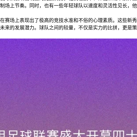
制场上节奏。同时，也有一些年轻球队以速度和灵活性见长，他
在赛场上表现出了极高的竞技水准和不俗的心理素质。这些新秀
未来的发展潜力。球队之间的较量，不仅是实力的比拼，更是策