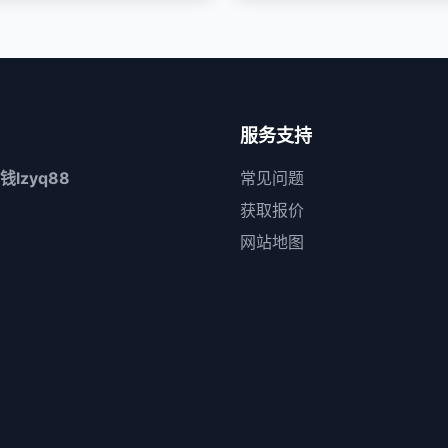
服务支持
lzyq88
常见问题
获取报价
网站地图