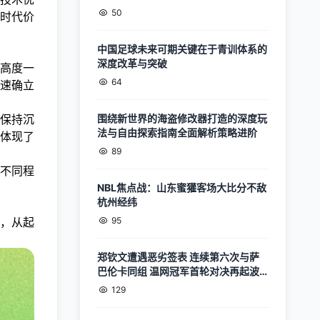
50
时代价
中国足球未来可期关键在于青训体系的
深度改革与突破
高度一
64
速确立
保持沉
围绕新世界的海盗修改器打造的深度玩
法与自由探索指南全面解析策略进阶
体现了
89
不同程
NBL焦点战：山东蜜獾客场大比分不敌
杭州经纬
，从起
95
郑钦文遭遇恶劣签表 连续第六次与萨
巴伦卡同组 温网冠军首轮对决再起波
澜
129