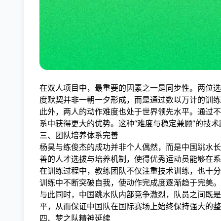
在双人项目中，最重要的因素之一是同步性。两位选
度默契并非一朝一夕形成，而是通过数以万计的训练
此外，两人的动作难度也处于世界领先水平。通过不
系中获得更大的优势。这种“难度与稳定兼顾”的技
三、团队培养体系完善
杨昊与练俊杰的成功并非个人偶然，而是中国跳水长
善的人才选拔与培养机制，使得优秀运动员能够在系
在训练过程中，教练团队不仅注重技术训练，也十分
训练中不断突破自我，使动作完成度逐渐趋于完美。
与此同时，中国跳水队内部竞争激烈，队员之间既是
平，从而保证中国队在国际赛场上始终保持强大的整
四、梦之队精神延续