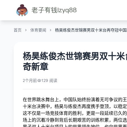
首页
体育要闻
杨昊练俊杰世锦赛男双十米台再夺冠中国
杨昊练俊杰世锦赛男双十米
奇新章
2个月前
129 阅读
在世界跳水舞台上，中国队始终扮演着无可争议的王
十米台决赛中，杨昊与练俊杰再度携手登顶，以稳定
这不仅是一场竞技体育的胜利，更是一段延续已久的
场上的沉着冷静到背后长期艰苦的训练积累，两位选
男子双人十米台项目上的世界领先地位，也向世界再