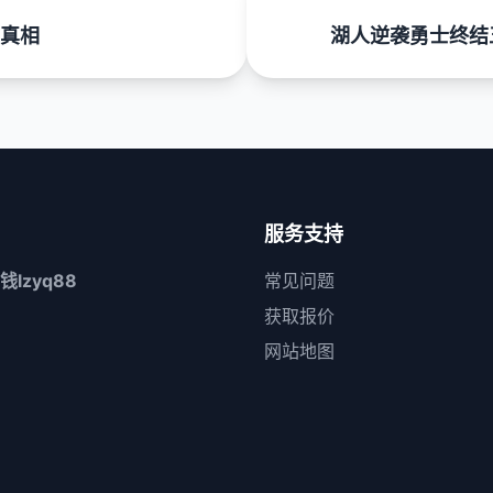
后真相
湖人逆袭勇士终结
服务支持
lzyq88
常见问题
获取报价
网站地图