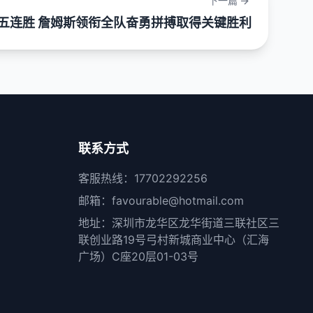
下一篇
五连胜 詹姆斯领衔全队奋勇拼搏取得关键胜利
联系方式
客服热线：17702292256
邮箱：favourable@hotmail.com
地址：深圳市龙华区龙华街道三联社区三
联创业路19号弓村新城商业中心（汇海
广场）C座20层01-03号